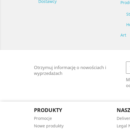
Dostawcy
Prod
S
H
Art
Otrzymuj informację o nowościach i
wyprzedażach
M
od
PRODUKTY
NASZ
Promocje
Delive
Nowe produkty
Legal 